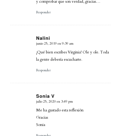
y comprobar que son verdad, gracias…
Responder
Nalini
junio 25, 2019 en 9:39 am
Dice:
¡Qué bien escribes Virginia! Ole y ole. Toda
la gente debería escucharte.
Responder
Sonia V
julio 25, 2020 en 3:49 pm
Dice:
Me ha gustado esta reflexión
Gracias
Sonia
Responder