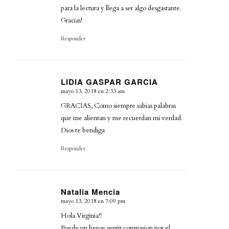
para la lectura y llega a ser algo desgastante.
Gracias!
Responder
LIDIA GASPAR GARCIA
mayo 13, 2018 en 2:33 am
Dice:
GRACIAS, Como siempre sabias palabras
que me alientan y me recuerdan mi verdad.
Dios te bendiga
Responder
Natalia Mencia
mayo 13, 2018 en 7:09 pm
Dice:
Hola Virginia!!
Puede un heroe sentir compasion por el