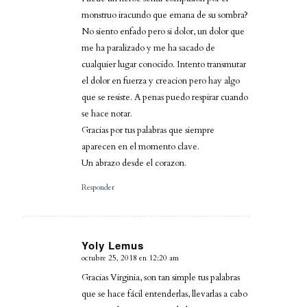
monstruo iracundo que emana de su sombra?
No siento enfado pero si dolor, un dolor que
me ha paralizado y me ha sacado de
cualquier lugar conocido. Intento transmutar
el dolor en fuerza y creacion pero hay algo
que se resiste. A penas puedo respirar cuando
se hace notar.
Gracias por tus palabras que siempre
aparecen en el momento clave.
Un abrazo desde el corazon.
Responder
Yoly Lemus
octubre 25, 2018 en 12:20 am
Dice:
Gracias Virginia, son tan simple tus palabras
que se hace fácil entenderlas, llevarlas a cabo